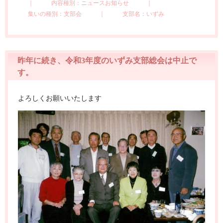
｜
内容種別：ニュースお知らせ
｜
集いの種別：支部会
｜
支部名：いずみ
昨年に続き、令和3年度のいずみ支部総会は中止で
す。
よろしくお願いいたします