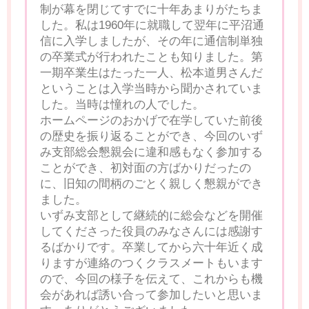
制が幕を閉じてすでに十年あまりがたちま
した。私は1960年に就職して翌年に平沼通
信に入学しましたが、その年に通信制単独
の卒業式が行われたことも知りました。第
一期卒業生はたった一人、松本道男さんだ
ということは入学当時から聞かされていま
した。当時は憧れの人でした。
ホームページのおかげで在学していた前後
の歴史を振り返ることができ、今回のいず
み支部総会懇親会に違和感もなく参加する
ことができ、初対面の方ばかりだったの
に、旧知の間柄のごとく親しく懇親ができ
ました。
いずみ支部として継続的に総会などを開催
してくださった役員のみなさんには感謝す
るばかりです。卒業してから六十年近く成
りますが連絡のつくクラスメートもいます
ので、今回の様子を伝えて、これからも機
会があれば誘い合って参加したいと思いま