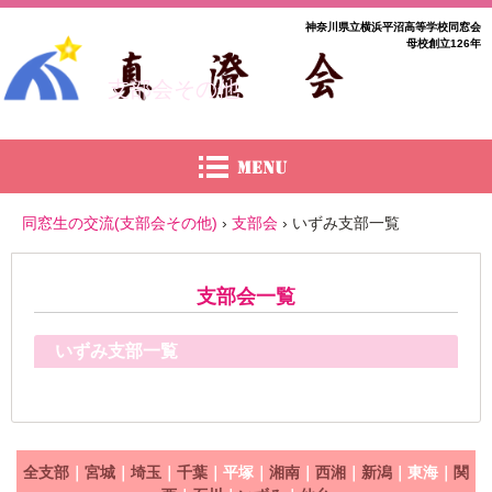
神奈川県立横浜平沼高等学校同窓会
母校創立126年
支部会その他
同窓生の交流(支部会その他)
›
支部会
›
いずみ支部一覧
支部会一覧
いずみ支部一覧
全支部
｜
宮城
｜
埼玉
｜
千葉
｜平塚｜
湘南
｜
西湘
｜
新潟
｜東海｜
関