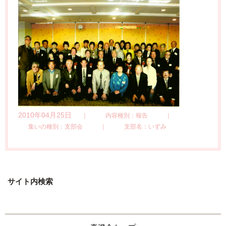
2010年04月25日
｜
内容種別：報告
｜
集いの種別：支部会
｜
支部名：いずみ
サイト内検索