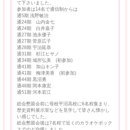
て下さいました。
参加者は14名で通信制からは
通5期 浅野敏治
通24期 山内金七
通24期 白井嘉子
通27期 池永優子
通27期 菅原広子
通28期 宇治延恭
通31期 杉江ヒサノ
通34期 城所弘美 (初参加)
通41期 加山キン子
通41期 梅津美香 (初参加)
通44期 黒沼勇
通48期 岡本康宏
通51期 河本若江
総会懇親会前に母校平沼高校に6名程集まり、
歴史資料展示室などを見学して皆さん懐かし
い感じでした。
総会懇親会後は7名程で近くのカラオケボック
スでのど自慢しました。