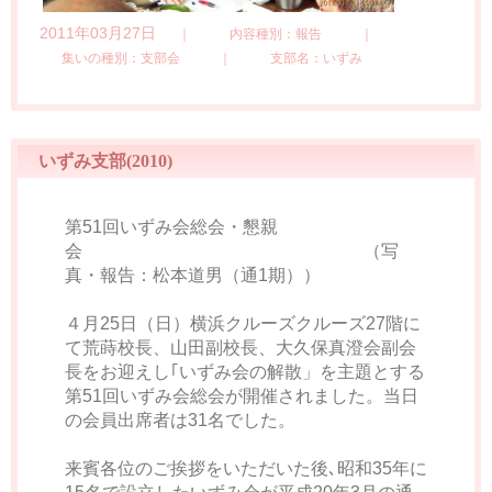
2011年03月27日
｜
内容種別：報告
｜
集いの種別：支部会
｜
支部名：いずみ
いずみ支部(2010)
第51回いずみ会総会・懇親
会 （写
真・報告：松本道男（通1期））
４月25日（日）横浜クルーズクルーズ27階に
て荒蒔校長、山田副校長、大久保真澄会副会
長をお迎えし｢いずみ会の解散」を主題とする
第51回いずみ会総会が開催されました。当日
の会員出席者は31名でした。
来賓各位のご挨拶をいただいた後､昭和35年に