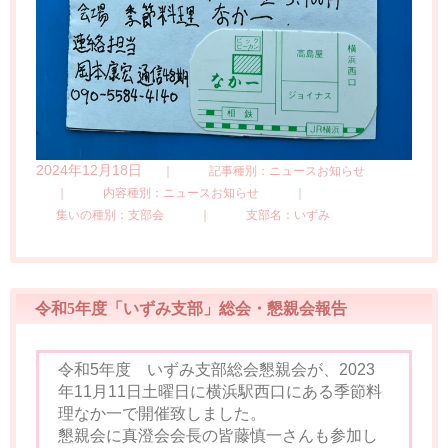
2024年12月18日
｜
記事種別：ニュースお知らせ
｜
内容種別：ニュースお知らせ
｜
集いの種別：支部会
｜
支部名：いずみ
令和5年度「いずみ支部」総会・懇親会報告
令和5年度 いずみ支部総会懇親会が、2023
年11月11日土曜日に横浜駅西口にある季節料
理なか一で開催致しました。
懇親会に真澄会会長の皆藤慎一さんも参加し