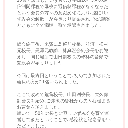
15名で設立したいずみ会が平成20年3月の通
信制閉課程で母校に通信制課程がなくなった
という会員の方々の意識変化により､遂に｢い
ずみ会の解散」が会長より提案され､他の議案
とともに全て満場一致で承認されました。
総会終了後、来賓に島巡前校長、並河・松村
元校長、黒澤元教諭、林真澄会副会長をお迎
えし、同じ場所で山田副校長の乾杯の音頭で
懇親会が始まりました。
今回は最終回ということで､初めて参加された
会員の方が11名おられました｡
ここで改めて荒蒔校長、山田副校長、大久保
副会長を始め､ご来賓の皆様から夫々心暖まる
お言葉を頂きました。
続いて、50年の長きに亘りいずみ会を育て運
営してきたということで､感謝状と記念品をい
ただきました。