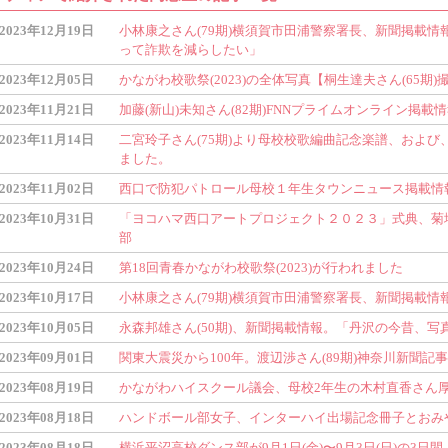
2023年12月19日
小林康之さん(79期)横須賀市田浦警察署長、新聞掲載
って詐欺を減らしたい」
2023年12月05日
かながわ校歌祭(2023)の全体写真【桐生達夫さん(65期)
2023年11月21日
加藤(新山)未知さん(82期)FNNプライムオンライン掲載
2023年11月14日
二宮玲子さん(75期)より母校校歌編曲記念楽譜、およ
ました。
2023年11月02日
西口で防犯パトロール母校１年生タウンニュース掲載情
2023年10月31日
「ヨコハマ西口アートプロジェクト２０２３」式典、菊地健
部
2023年10月24日
第18回青春かながわ校歌祭(2023)が行われました
2023年10月17日
小林康之さん(79期)横須賀市田浦警察署長、新聞掲載
2023年10月05日
永森邦雄さん(50期)、新聞掲載情報。「丹沢の今昔、
2023年09月01日
関東大震災から100年。渡辺渉さん(89期)神奈川新聞記事
2023年08月19日
かながわハイスクール議会、母校2年生の木村直香さん
2023年08月18日
ハンドボール部女子、インターハイ出場記念冊子とおみ
2023年08月18日
横浜平沼高校ダンス部が9月1日(金)〜9月3日(日)の3