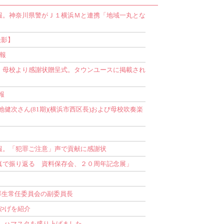
情報。神奈川県警がＪ１横浜Ｍと連携「地域一丸とな
撮影】
情報
び、母校より感謝状贈呈式。タウンユースに掲載され
報
次さん(81期)(横浜市西区長)および母校吹奏楽
情報。「犯罪ご注意」声で貢献に感謝状
写真で振り返る 資料保存会、２０周年記念展」
厚生常任委員会の副委員長
やげを紹介
日間、ハマスタを盛り上げました。