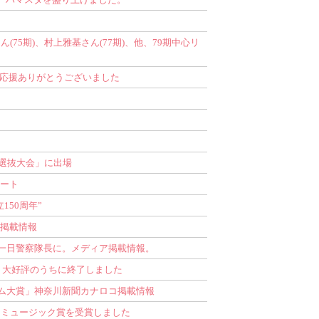
ん(75期)、村上雅基さん(77期)、他、79期中心リ
 応援ありがとうございました
選抜大会」に出場
ポート
150周年”
』掲載情報
駅で一日警察隊長に。メディア掲載情報。
」大好評のうちに終了しました
ム大賞」神奈川新聞カナロコ掲載情報
ソニーミュージック賞を受賞しました