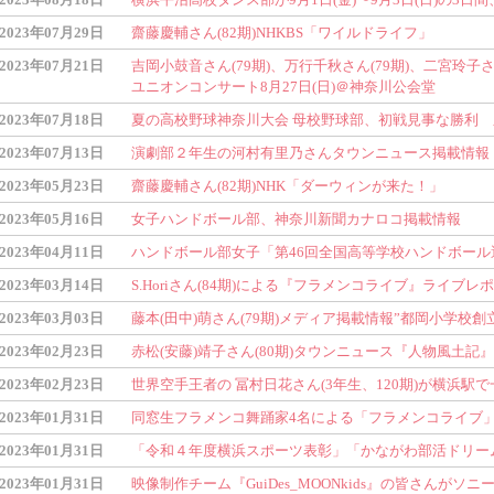
2023年07月29日
齋藤慶輔さん(82期)NHKBS「ワイルドライフ」
2023年07月21日
吉岡小鼓音さん(79期)、万行千秋さん(79期)、二宮玲子さ
ユニオンコンサート8月27日(日)＠神奈川公会堂
2023年07月18日
夏の高校野球神奈川大会 母校野球部、初戦見事な勝利
2023年07月13日
演劇部２年生の河村有里乃さんタウンニュース掲載情報
2023年05月23日
齋藤慶輔さん(82期)NHK「ダーウィンが来た！」
2023年05月16日
女子ハンドボール部、神奈川新聞カナロコ掲載情報
2023年04月11日
ハンドボール部女子「第46回全国高等学校ハンドボール
2023年03月14日
S.Horiさん(84期)による『フラメンコライブ』ライブレ
2023年03月03日
藤本(田中)萌さん(79期)メディア掲載情報”都岡小学校創立
2023年02月23日
赤松(安藤)靖子さん(80期)タウンニュース『人物風土記
2023年02月23日
世界空手王者の 冨村日花さん(3年生、120期)が横浜
2023年01月31日
同窓生フラメンコ舞踊家4名による「フラメンコライブ
2023年01月31日
「令和４年度横浜スポーツ表彰」「かながわ部活ドリー
2023年01月31日
映像制作チーム『GuiDes_MOONkids』の皆さんが