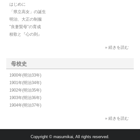
はじめに
「県立高女」の誕生
明治、大正の制服
"良妻賢母"の育成
校歌と『心の則』
» 続きを読む
母校史
1900年(明治33年)
1901年(明治34年)
1902年(明治35年)
1903年(明治36年)
1904年(明治37年)
» 続きを読む
Copyright © masumikai, All rights reserved.