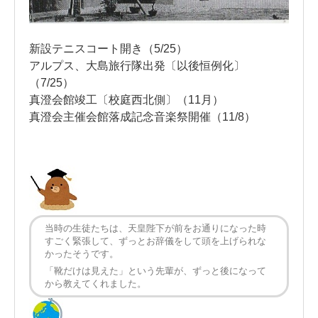
新設テニスコート開き（5/25）
アルプス、大島旅行隊出発〔以後恒例化〕
（7/25）
真澄会館竣工〔校庭西北側〕（11月）
真澄会主催会館落成記念音楽祭開催（11/8）
当時の生徒たちは、天皇陛下が前をお通りになった時
すごく緊張して、ずっとお辞儀をして頭を上げられな
かったそうです。
「靴だけは見えた」という先輩が、ずっと後になって
から教えてくれました。