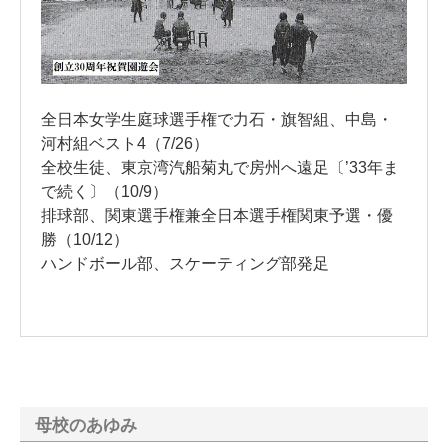
全日本女学生庭球選手権で力石・旗智組、中島・
河村組ベスト4（7/26）
全校生徒、東京湾汽船菊丸で房州へ遠足〔’33年ま
で続く〕（10/9）
排球部、関東選手権兼全日本選手権関東予選・優
勝（10/12）
ハンドボール部、スケーティング部発足
母校のあゆみ