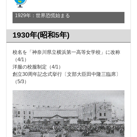
1929年：世界恐慌始まる
1930年(昭和5年)
校名を「神奈川県立横浜第一高等女学校」に改称
（4/1）
洋服の校服制定（4/1）
創立30周年記念式挙行〔文部大臣田中隆三臨席〕
（5/3）