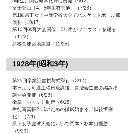
5年生、関西修学旅行に出発（5/12）
富士登山〔4、5年生有志他〕（7/28）
第1回県下女子中等学校大会でバスケットボール部
優勝（10/17）
第10回体育大会開催、5年生がファウストを踊る
（11/2）
新校舎建築地鎮祭（12/25）
1928年(昭和3年)
第25回卒業証書授与式挙行（3/17）
本日より毎週土曜日放課後、真澄会主催の編み物
講習会開催（6/23）
徴章〔バッジ〕制定（6/28）
生徒写真帳作成のための撮影始まる〔以後恒例
化〕（7/4）
県下女子庭球大会において岡本・杉本組優勝
（9/23）