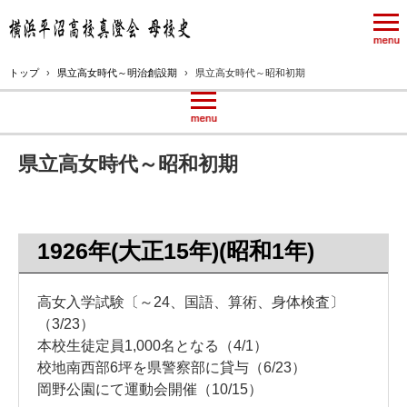
トップ
›
県立高女時代～明治創設期
›
県立高女時代～昭和初期
県立高女時代～昭和初期
1926年(大正15年)(昭和1年)
高女入学試験〔～24、国語、算術、身体検査〕
（3/23）
本校生徒定員1,000名となる（4/1）
校地南西部6坪を県警察部に貸与（6/23）
岡野公園にて運動会開催（10/15）