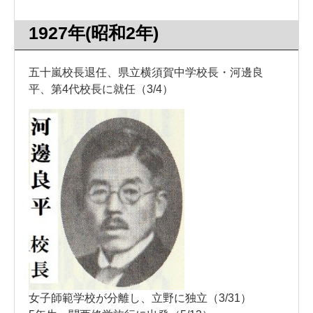
1927年(昭和2年)
五十嵐校長退任、県立横須賀中学校長・河邊良
平、第4代校長に就任（3/4）
女子師範学校が分離し、立野に独立（3/31）