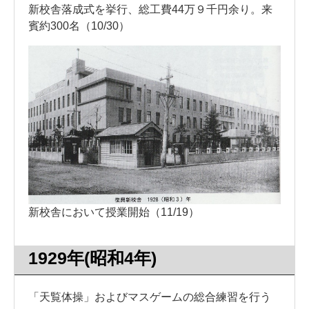
新校舎落成式を挙行、総工費44万９千円余り。来
賓約300名（10/30）
新校舎において授業開始（11/19）
1929年(昭和4年)
「天覧体操」およびマスゲームの総合練習を行う