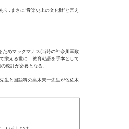
り､まさに“音楽史上の文化財”と言え
ためマックマナス(当時の神奈川軍政
って栄える世に 教育勅語を手本として
詞の改訂が必要となる。
夫先生と国語科の高木東一先生が佐佐木
に いそしむは