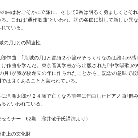
の曲はおごそかに立派に、そして2番は明るく勇ましくとそれ
いる。これは“通作歌曲”といわれ、詞の各節に対して新しい異
られている。
城の月｣との関連性
太郎作曲 ｢荒城の月｣と冒頭２小節がそっくりなのは誰もが感
うけ作曲を学んだ。東京音楽学校から出版された｢中学唱歌｣
城の月｣が我が校創立の年に作られたことから、記念の意味で
州では良くあることと言われている。
みに滝廉太郎が２４歳で亡くなる前年に作曲したピアノ曲｢憾み
あるといわれている。
輩セミナー 62期 瀧井敬子氏講演より）
楽史上の文化財