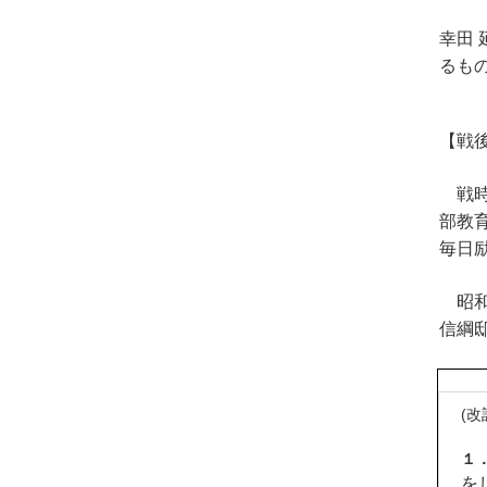
幸田
るも
【戦
戦時
部教
毎日
昭和
信綱
(改
１
を