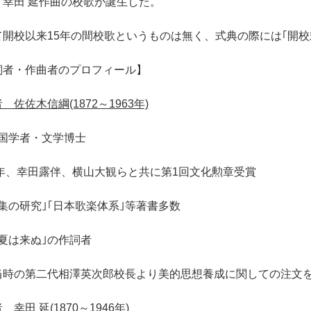
 幸田 延作曲の校歌が誕生した。
て開校以来15年の間校歌というものは無く、式典の際には｢開校
詞者・作曲者のプロフィール】
 佐佐木信綱(1872～1963年)
･国学者・文学博士
7年、幸田露伴、横山大観らと共に第1回文化勲章受賞
集の研究｣｢日本歌楽体系｣等著書多数
夏は来ぬ｣の作詞者
当時の第二代相澤英次郎校長より美的思想養成に関しての注文
 幸田 延(1870～1946年)