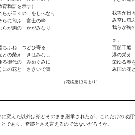
教育勅語を示す）
我等が日
れらが日々の をしへなり
み空に匂
そらに匂ふ 富士の峰
我らが胸
れらが胸の かがみなり
．
２．
船ちふね つどひ寄る
百船千船
なとの榮え きはみなし
港の栄え
ゆる御代の みめぐみに
栄ゆる春
くにの花と さきいで舞
み国の花
（花橘第13号より）
様に変えた以外は殆どそのまま継承されたが、これだけの改訂
ことであり、奇跡とさえ言えるのではないだろうか。