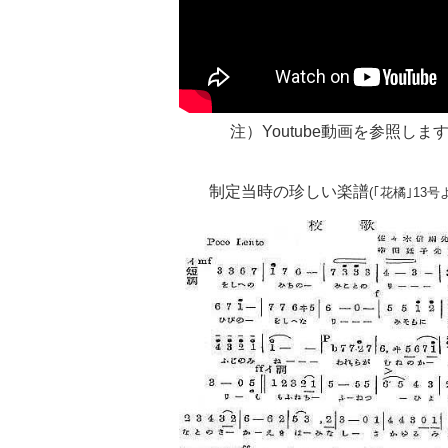
注）Youtube動画を参照しま
制定当時の珍しい楽譜
(
｢花橘｣
13
号