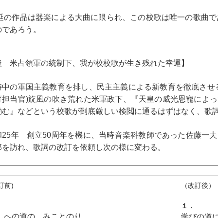
 延の作品は器楽による大曲に限られ、この校歌は唯一の歌曲であ
のであろう。
後 米占領軍の統制下、我が校校歌が生き残れた幸運】
中の軍国主義教育を排し、民主主義による新教育を徹底させる
育担当官)旋風の吹き荒れた米軍政下、『天皇の威光恩寵によ
励む』などという校歌が到底厳しい検閲に通るはずはなく、歌
25年 創立50周年を機に、当時音楽科教師であった佐藤一
邸を訪れ、歌詞の改訂を依頼し次の様に変わる。
訂前)
（改訂後）
．
１．
しへの道の みことのり
学びの道