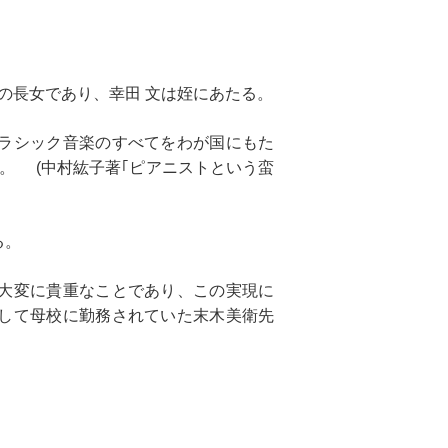
の長女であり、幸田 文は姪にあたる。
ラシック音楽のすべてをわが国にもた
。 (中村紘子著｢ピアニストという蛮
る。
大変に貴重なことであり、この実現に
して母校に勤務されていた末木美衛先