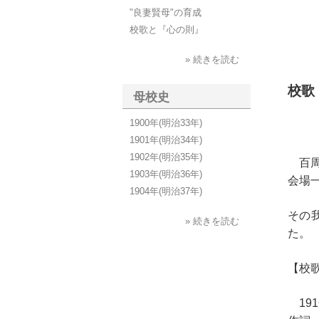
"良妻賢母"の育成
校歌と『心の則』
» 続きを読む
校歌
母校史
1900年(明治33年)
1901年(明治34年)
1902年(明治35年)
百周
1903年(明治36年)
会場
1904年(明治37年)
その
» 続きを読む
た。
【校
19