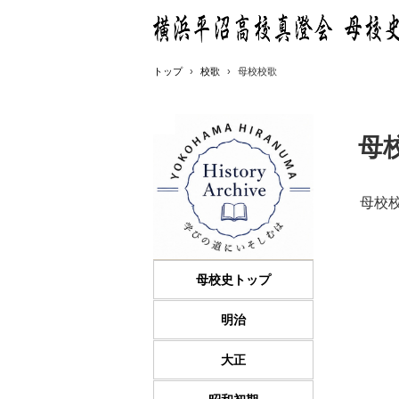
トップ
›
校歌
›
母校校歌
母
母校
母校史トップ
明治
大正