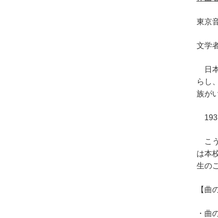
東京音
文学
日本
らし
族がい
19
こう
は本
生の
【曲
・曲