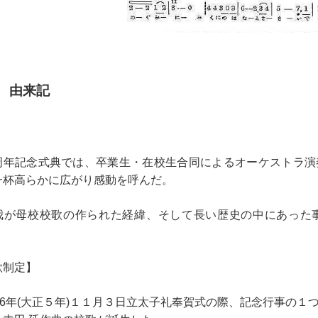
 由来記
５７期 伊藤美
年記念式典では、卒業生・在校生合同によるオーケストラ演
一杯高らかに広がり感動を呼んだ。
我が母校校歌の作られた経緯、そして長い歴史の中にあった
歌制定】
16年(大正５年)１１月３日立太子礼奉賀式の際、記念行事の１