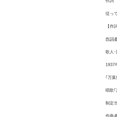
作詞
従っ
【作
作詞者
歌人
193
｢万葉
唱歌｢
制定
作曲者