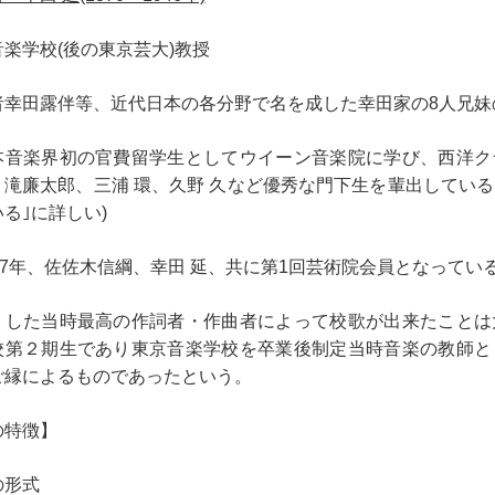
楽学校(後の東京芸大)教授
者幸田露伴等、近代日本の各分野で名を成した幸田家の8人兄妹
音楽界初の官費留学生としてウイーン音楽院に学び、西洋ク
、滝廉太郎、三浦 環、久野 久など優秀な門下生を輩出している
る｣に詳しい)
37年、佐佐木信綱、幸田 延、共に第1回芸術院会員となってい
した当時最高の作詞者・作曲者によって校歌が出来たことは
校第２期生であり東京音楽学校を卒業後制定当時音楽の教師と
ご縁によるものであったという。
の特徴】
の形式