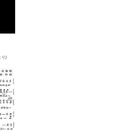
す
より
)