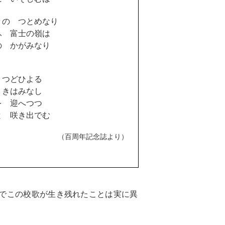
々の つとめなり
ふ 富士の嶺は
の かがみなり
 つどひよる
 きはみなし
を 迎へつつ
と 咲き出でむ
（百周年記念誌より）
でこの校歌が生き残れたことは実に異