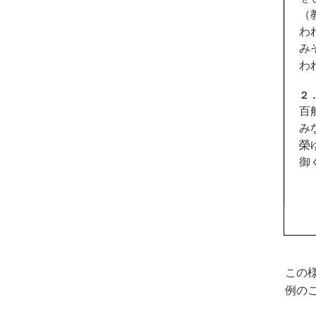
（
わ
み
わ
２
百
み
榮
御
この
例の