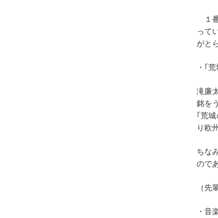
１番
って
がと
・｢荒
滝廉
銘を
｢荒
り欧
ちな
ので
（先
・音