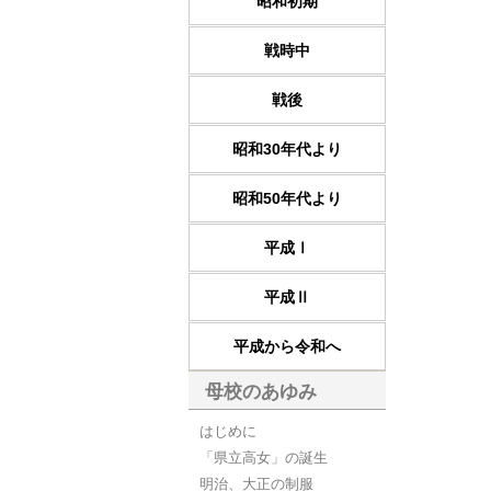
昭和初期
戦時中
戦後
昭和30年代より
昭和50年代より
平成Ⅰ
平成Ⅱ
平成から令和へ
母校のあゆみ
はじめに
「県立高女」の誕生
明治、大正の制服