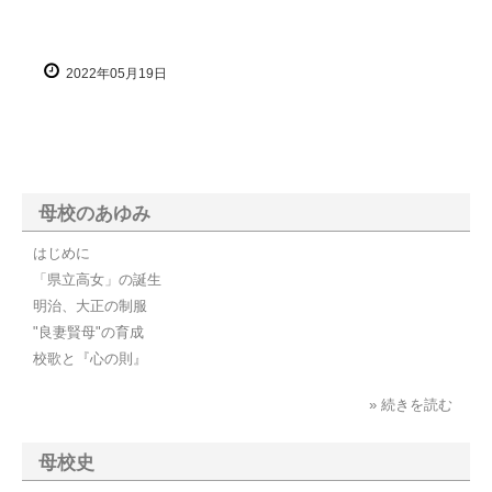
2022年05月19日
母校のあゆみ
はじめに
「県立高女」の誕生
明治、大正の制服
"良妻賢母"の育成
校歌と『心の則』
» 続きを読む
母校史