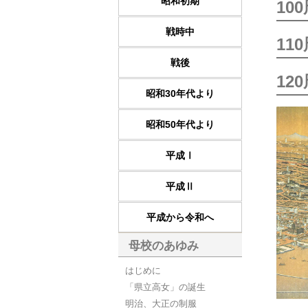
昭和初期
10
戦時中
11
戦後
12
昭和30年代より
昭和50年代より
平成Ⅰ
平成Ⅱ
平成から令和へ
母校のあゆみ
はじめに
「県立高女」の誕生
明治、大正の制服