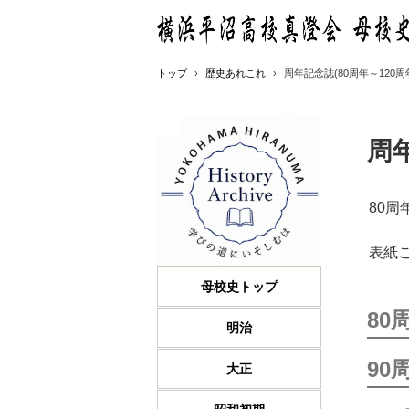
トップ
›
歴史あれこれ
›
周年記念誌(80周年～120周
周年
80
表紙
母校史トップ
80
明治
90
大正