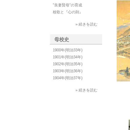
"良妻賢母"の育成
校歌と『心の則』
» 続きを読む
母校史
1900年(明治33年)
1901年(明治34年)
1902年(明治35年)
1903年(明治36年)
1904年(明治37年)
» 続きを読む