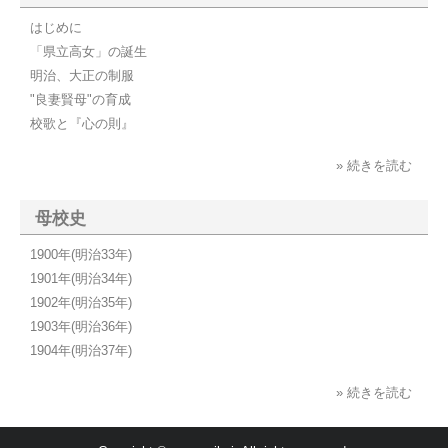
はじめに
「県立高女」の誕生
明治、大正の制服
"良妻賢母"の育成
校歌と『心の則』
» 続きを読む
母校史
1900年(明治33年)
1901年(明治34年)
1902年(明治35年)
1903年(明治36年)
1904年(明治37年)
» 続きを読む