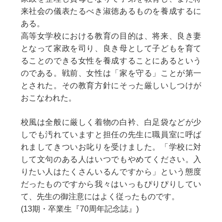
来社会の儀表たるべき淑徳あるものを養成するに
ある。
高等女学校における教育の目的は、将来、良き妻
となって家政を司り、良き母として子どもを育て
ることのできる女性を養成することにあるという
のである。戦前、女性は「家を守る」ことが第一
とされた。その教育方針にそった厳しいしつけが
おこなわれた。
校風は全般に厳しく着物の白衿、白足袋などが少
しでも汚れていますと担任の先生に職員室に呼ば
れましてきついお叱りを受けました。「学校に対
して文句のある人はいつでもやめてください。入
りたい人はたくさんいるんですから」という態度
だったものですから我々はいっもぴりぴりしてい
て、先生の御注意にはよく従ったものです。
(13期・卒業生『70周年記念誌』)