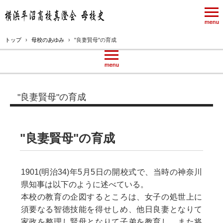
トップ
›
母校のあゆみ
›
"良妻賢母"の育成
"良妻賢母"の育成
"良妻賢母"の育成
1901(明治34)年5月5日の開校式で、当時の神奈川
県知事は以下のように述べている。
本校の教育の企図するところは、女子の処世上に
須要なる智徳技能を得せしめ、他日良妻となりて
家政を整理し賢母となりて子弟を教育し、また将