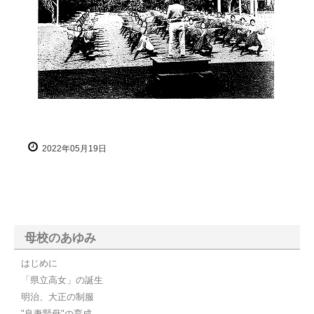
2022年05月19日
母校のあゆみ
はじめに
「県立高女」の誕生
明治、大正の制服
"良妻賢母"の育成