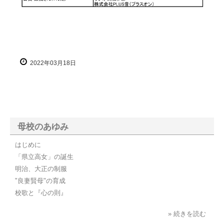
2022年03月18日
母校のあゆみ
はじめに
「県立高女」の誕生
明治、大正の制服
"良妻賢母"の育成
校歌と『心の則』
» 続きを読む